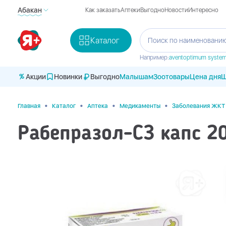
Абакан
Как заказать
Аптеки
Выгодно
Новости
Интересно
Каталог
Поиск по наименованию
Например:
avent
optimum syste
Акции
Новинки
Выгодно
Малышам
Зоотовары
Цена дня
Ш
•
•
•
•
Главная
Каталог
Аптека
Медикаменты
Заболевания ЖКТ
Рабепразол-СЗ капс 2