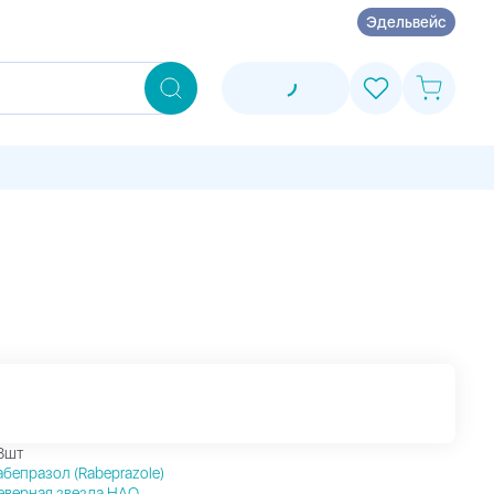
Эдельвейс
8шт
абепразол (Rabeprazole)
еверная звезда НАО