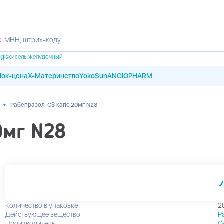
, МНН, штрих-коду
m
gls
кисель желудочный
ок-цена
X-Материнство
YokoSun
ANGIOPHARM
•
Рабепразол-СЗ капс 20мг N28
0мг N28
Количество в упаковке
2
Действующее вещество
Р
Производитель
С