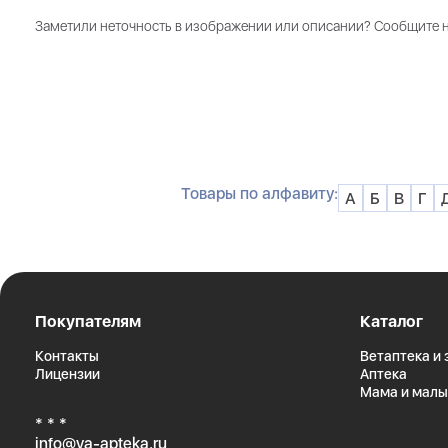
Заметили неточность в изображении или описании? Сообщите 
Товары по алфавиту:
А
Б
В
Г
Покупателям
Каталог
Контакты
Ветаптека и
Лицензии
Аптека
Мама и мал
* * *
info@ya-apteka.ru