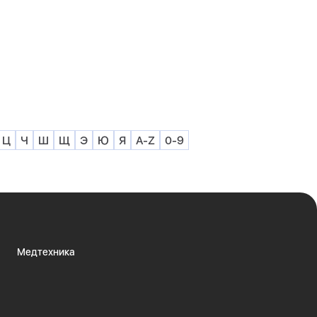
Ц
Ч
Ш
Щ
Э
Ю
Я
A-Z
0-9
Медтехника