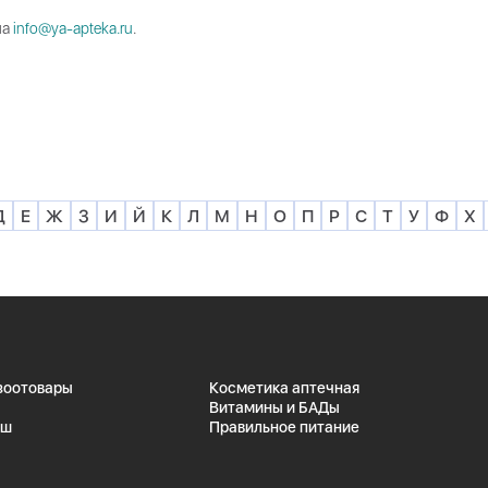
на
info@ya-apteka.ru
.
Д
Е
Ж
З
И
Й
К
Л
М
Н
О
П
Р
С
Т
У
Ф
Х
 зоотовары
Косметика аптечная
Витамины и БАДы
ыш
Правильное питание