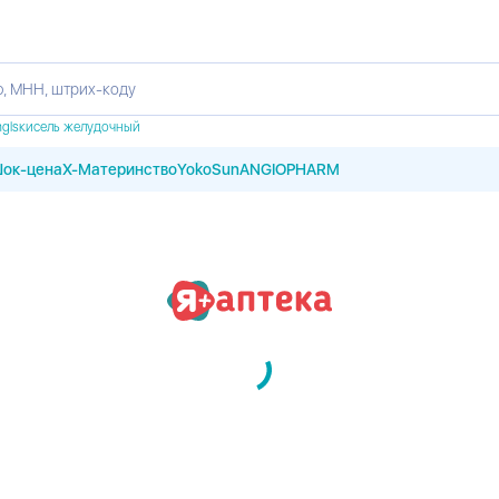
, МНН, штрих-коду
m
gls
кисель желудочный
ок-цена
X-Материнство
YokoSun
ANGIOPHARM