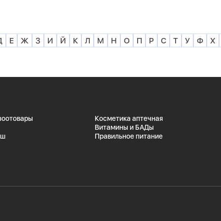
Д
Е
Ж
З
И
Й
К
Л
М
Н
О
П
Р
С
Т
У
Ф
Х
 зоотовары
Косметика аптечная
Витамины и БАДы
ыш
Правильное питание