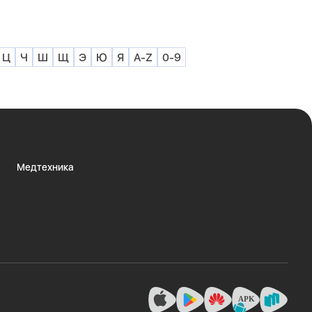
Ц
Ч
Ш
Щ
Э
Ю
Я
A-Z
0-9
Медтехника