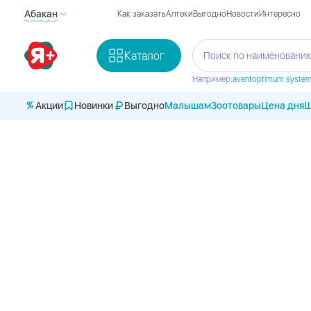
Абакан
Как заказать
Аптеки
Выгодно
Новости
Интересно
Каталог
Поиск по наименованию
Например:
avent
optimum syste
Акции
Новинки
Выгодно
Малышам
Зоотовары
Цена дня
Ш