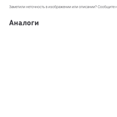
Заметили неточность в изображении или описании? Сообщите 
Аналоги
100мг
10шт
Галавит супп ректальные 100мг N10
-
₽
1704
1917
,
50
,
00