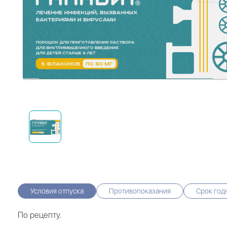
Условия отпуска
Противопоказания
Срок год
По рецепту.