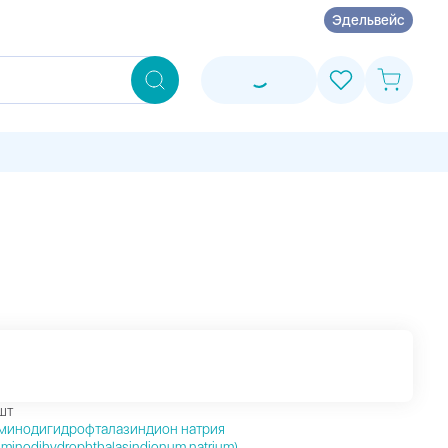
Эдельвейс
шт
минодигидрофталазиндион натрия
Aminodihydrophthalasindionum natrium)