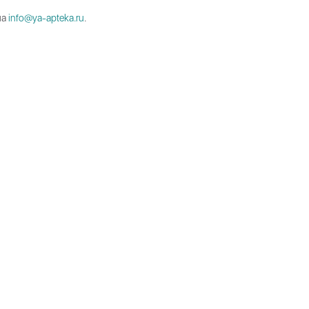
на
info@ya-apteka.ru
.
В корзину