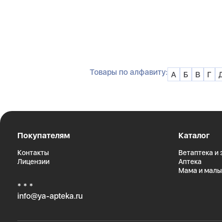
Напомнить заказать
Товары по алфавиту:
А
Б
В
Г
Покупателям
Каталог
Контакты
Ветаптека и
Лицензии
Аптека
Мама и мал
* * *
info@ya-apteka.ru