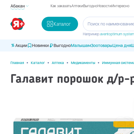
Абакан
Как заказать
Аптеки
Выгодно
Новости
Интересно
Каталог
Поиск по наименованию
Например:
avent
optimum syste
Акции
Новинки
Выгодно
Малышам
Зоотовары
Цена дня
Ш
•
•
•
•
Главная
Каталог
Аптека
Медикаменты
Иммунная систем
Галавит порошок д/р-