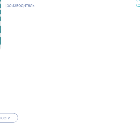
Производитель
С
ности