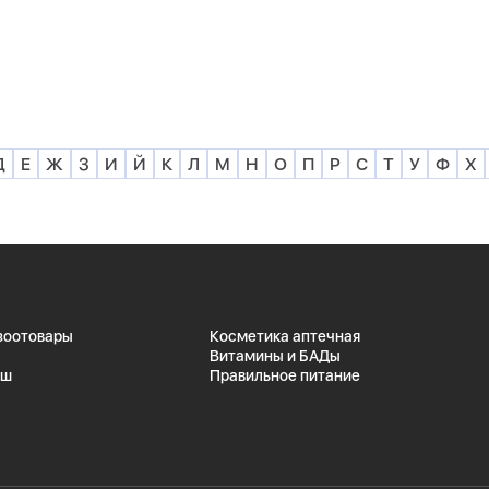
Д
Е
Ж
З
И
Й
К
Л
М
Н
О
П
Р
С
Т
У
Ф
Х
 зоотовары
Косметика аптечная
Витамины и БАДы
ыш
Правильное питание