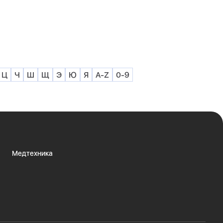
Напомни
Ц
Ч
Ш
Щ
Э
Ю
Я
A-Z
0-9
Медтехника