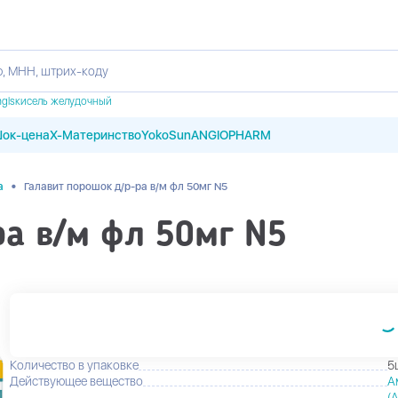
, МНН, штрих-коду
m
gls
кисель желудочный
ок-цена
X-Материнство
YokoSun
ANGIOPHARM
•
а
Галавит порошок д/р-ра в/м фл 50мг N5
ра в/м фл 50мг N5
Количество в упаковке
5
Действующее вещество
А
(