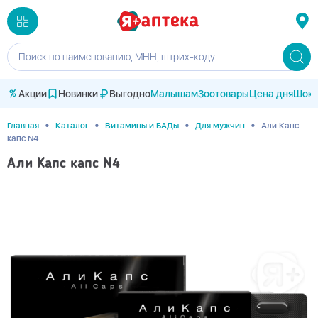
Поиск по наименованию, МНН, штрих-коду
Акции
Новинки
Выгодно
Малышам
Зоотовары
Цена дня
Шок-
•
•
•
•
Главная
Каталог
Витамины и БАДы
Для мужчин
Али Капс
капс N4
Али Капс капс N4