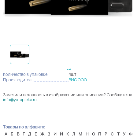
Количество в упаковке
4шт
Производитель
ВИС ООО
Заметили неточность в изображении или описании? Сообщите на
info@ya-apteka.ru
.
Товары по алфавиту:
А
Б
В
Г
Д
Е
Ж
З
И
Й
К
Л
М
Н
О
П
Р
С
Т
У
Ф